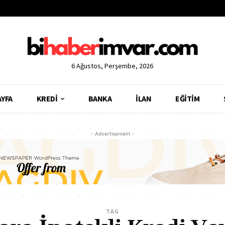
6 Ağustos, Perşembe, 2026
AYFA
KREDI
BANKA
İLAN
EĞITIM
- Advertisement -
TAG