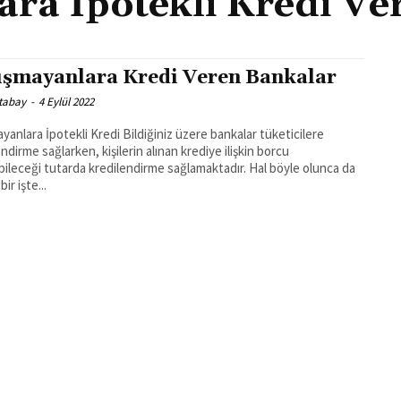
ara İpotekli Kredi Ve
ışmayanlara Kredi Veren Bankalar
Atabay
-
4 Eylül 2022
ayanlara İpotekli Kredi Bildiğiniz üzere bankalar tüketicilere
ndirme sağlarken, kişilerin alınan krediye ilişkin borcu
ileceği tutarda kredilendirme sağlamaktadır. Hal böyle olunca da
ir işte...