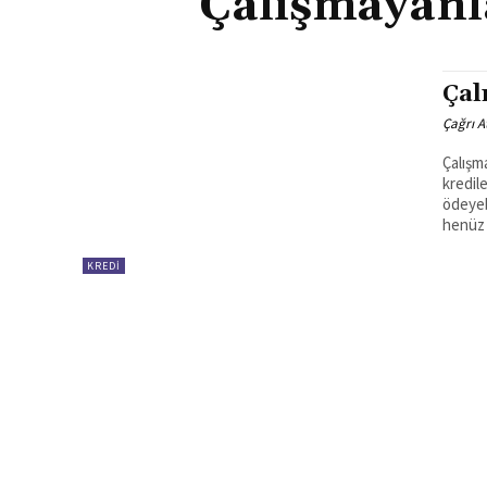
Çalışmayanl
Çal
Çağrı 
Çalışm
kredile
ödeyeb
henüz b
KREDI