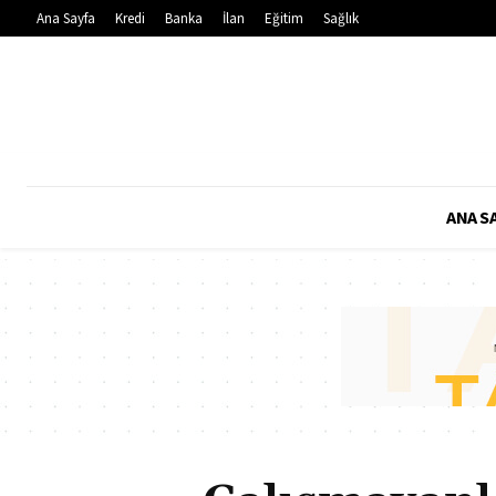
Ana Sayfa
Kredi
Banka
İlan
Eğitim
Sağlık
ANA S